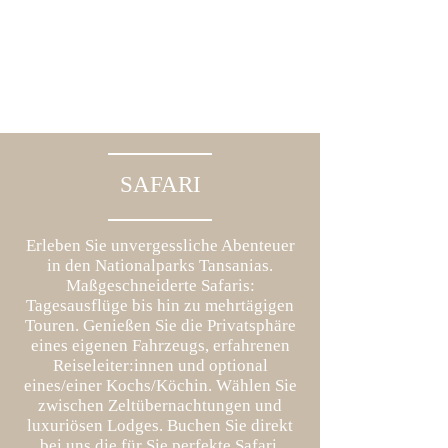
SAFARI
UNSERE FERIENHÄUSER
Erleben Sie unvergessliche Abenteuer
Ihr Feriendomizil in Afrikas Wildnis -
in den Nationalparks Tansanias.
exklusiv zu zweit oder bis maximal sieben
Maßgeschneiderte Safaris:
Personen.
Tagesausflüge bis hin zu mehrtägigen
Touren. Genießen Sie die Privatsphäre
eines eigenen Fahrzeugs, erfahrenen
Meru Hillside
Garden Hillside
Reiseleiter:innen und optional
eines/einer Kochs/Köchin. Wählen Sie
zwischen Zeltübernachtungen und
luxuriösen Lodges. Buchen Sie direkt
bei uns die für Sie perfekte Safari.