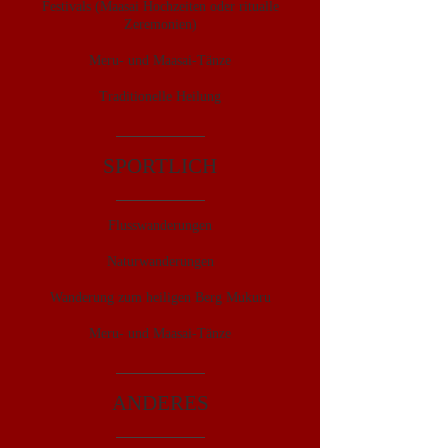
Festivals (Maasai Hochzeiten oder ritualle
Zeremonien)
Meru- und Maasai-Tänze
Traditionelle Heilung
SPORTLICH
Flusswanderungen
Naturwanderungen
Wanderung zum heiligen Berg Mukuru
Meru- und Maasai-Tänze
ANDERES