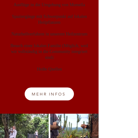
Ausflüge in die Umgebung von Momella
Spaziergänge mit Schwerpunkt auf lokalen
Heilpflanzen
Naturheilverfahren in unserem Heilzentrum
Besuch einer lokalen Familie (Möglich, weil
wir vollständig in die Community integriert
sind)
Heiße Quellen
MEHR INFOS