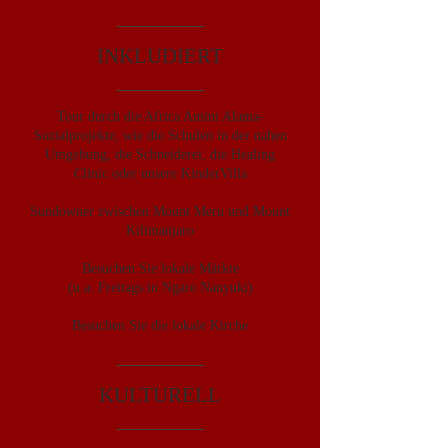
INKLUDIERT
Tour durch die Africa Amini Alama-
Sozialprojekte, wie die Schulen in der nahen
Umgebung, die Schneiderei, die Healing
Clinic oder unsere KinderVilla
Sundowner zwischen Mount Meru und Mount
Kilimanjaro
Besuchen Sie lokale Märkte
(u.a. Freitags in Ngare Nanyuki)
Besuchen Sie die lokale Kirche
KULTURELL