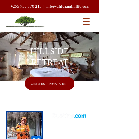
+255 759 970 245 |
info@africaaminilife.com
HILLSIDE
RETREAT
ZIMMER ANFRAGEN
"Die Bezeichnung
verstecktes Juwel wurde
für solche Orte erfunden"