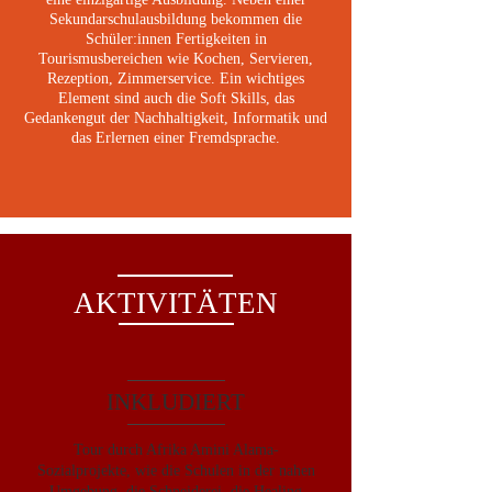
Sekundarschulausbildung bekommen die
Schüler:innen Fertigkeiten in
Tourismusbereichen wie Kochen, Servieren,
Rezeption, Zimmerservice. Ein wichtiges
Element sind auch die Soft Skills, das
Gedankengut der Nachhaltigkeit, Informatik und
das Erlernen einer Fremdsprache.
AKTIVITÄTEN
INKLUDIERT
Tour durch Afrika Amini Alama-
Sozialprojekte, wie die Schulen in der nahen
Umgebung, die Schneiderei, die Healing