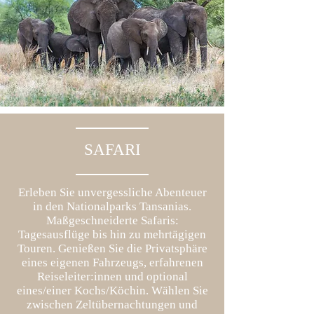
SAFARI
Erleben Sie unvergessliche Abenteuer
in den Nationalparks Tansanias.
Maßgeschneiderte Safaris:
Tagesausflüge bis hin zu mehrtägigen
Touren. Genießen Sie die Privatsphäre
eines eigenen Fahrzeugs, erfahrenen
Reiseleiter:innen und optional
eines/einer Kochs/Köchin. Wählen Sie
zwischen Zeltübernachtungen und