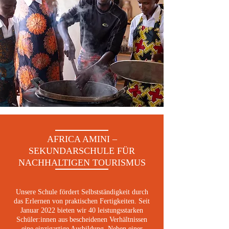
AFRICA AMINI –
SEKUNDARSCHULE FÜR
NACHHALTIGEN TOURISMUS
Unsere Schule fördert Selbstständigkeit durch
das Erlernen von praktischen Fertigkeiten. Seit
Januar 2022 bieten wir 40 leistungsstarken
Schüler:innen aus bescheidenen Verhältnissen
eine einzigartige Ausbildung. Neben einer