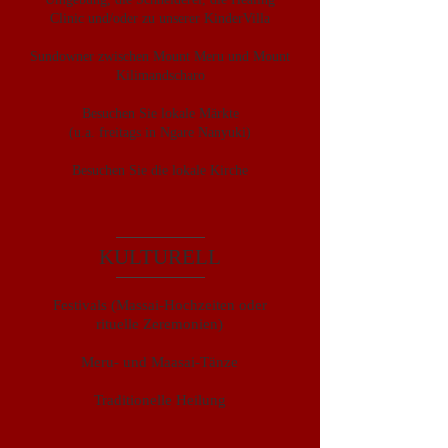
Clinic und/oder zu unserer KinderVilla
Sundowner zwischen Mount Meru und Mount
Kilimandscharo
Besuchen Sie lokale Märkte
(u.a. freitags in Ngare Nanyuki)
Besuchen Sie die lokale Kirche
KULTURELL
Festivals (Massai-Hochzeiten oder
rituelle Zeremonien)
Meru- und Maasai-Tänze
Traditionelle Heilung