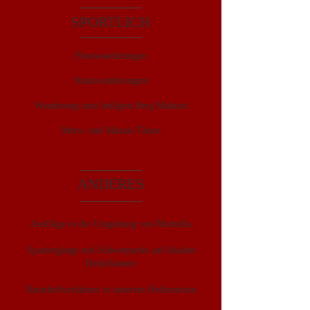
SPORTLICH
Flusswanderungen
Naturwanderungen
Wanderung zum heiligen Berg Mukuru
Meru- und Maasai-Tänze
ANDERES
Ausflüge in die Umgebung von Momella
Spaziergänge mit Schwerpunkt auf lokalen
Heilpflanzen
Naturheilverfahren in unserem Heilzentrum