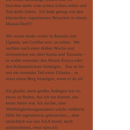
bisschen mehr vom echten Leben sehen und
Zeit dafür haben. Ich hatte genug von den
klassischen organisierten Besuchen in einem
Massai-Dorf!!!
Wir waren beide vorher in Ruanda und
Uganda, um Gorillas usw. zu sehen. Wir
suchten nach einer dritten Woche und
informierten uns über Kenia und Tansania –
er wollte entweder den Mount Kenya oder
den Kilimandscharo besteigen. Das ist für
uns ein normaler Teil eines Urlaubs... er
muss einen Berg besteigen, wenn er da ist!
Ich glaube, mein großes Anliegen war es,
etwas zu finden, das ich tun konnte, das
keine Safari war. Ich dachte, eine
Wohltätigkeitsorganisation würde vielleicht
Hilfe bei irgendetwas gebrauchen... aber
tatsächlich war nur AAA bereit, mich
aufzunehmen, ohne dass ich