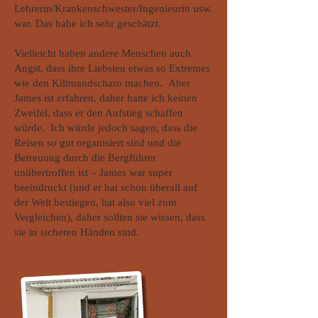
Lehrerin/Krankenschwester/Ingenieurin usw.
war. Das habe ich sehr geschätzt.
Vielleicht haben andere Menschen auch
Angst, dass ihre Liebsten etwas so Extremes
wie den Kilimandscharo machen. Aber
James ist erfahren, daher hatte ich keinen
Zweifel, dass er den Aufstieg schaffen
würde. Ich würde jedoch sagen, dass die
Reisen so gut organisiert sind und die
Betreuung durch die Bergführer
unübertroffen ist – James war super
beeindruckt (und er hat schon überall auf
der Welt bestiegen, hat also viel zum
Vergleichen), daher sollten sie wissen, dass
sie in sicheren Händen sind.