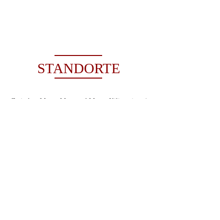
STANDORTE
Zwischen Mount Meru und Mount Kilimanjaro /
90 Minuten zum Flughafen Kilimanjaro
Koordinaten
Original Maasai Lodge: -3.09998481945691,
36.922944979187804
Hillside Retreat: -3.2333090558336153,
36.84977536460419
Africa Amini Homes: -3.2140941453742324,
36.86282249298539
Maasai Sacred Site: -3.1295386,
36.7835361
,17